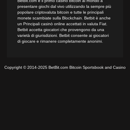
Betbit.com è il primo casinò bitcoin al mondo a
presentare giochi dal vivo utilizzando la sempre più
popolare criptovaluta bitcoin e tutte le principali
monete scambiate sulla Blockchain. Betbit è anche
un Principali casinò online accettati in valuta Fiat.
Betbit accetta giocatori che provengono da una
varietà di giurisdizioni. Betbit consente ai giocatori
di giocare e rimanere completamente anonimi.
Copyright © 2014-2025
BetBit.com
Bitcoin Sportsbook and Casino