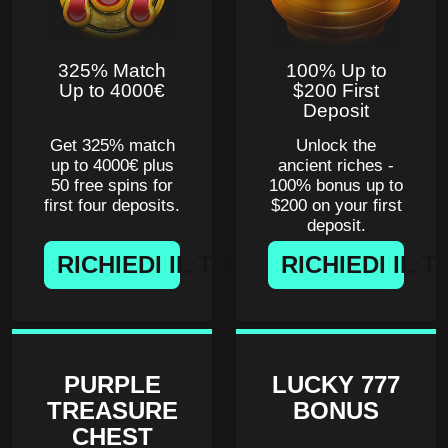
325% Match
100% Up to
Up to 4000€
$200 First
Deposit
Get 325% match
Unlock the
up to 4000€ plus
ancient riches -
50 free spins for
100% bonus up to
first four deposits.
$200 on your first
deposit.
RICHIEDI IL TUO BONUS
RICHIEDI IL 
PURPLE
LUCKY 777
TREASURE
BONUS
CHEST