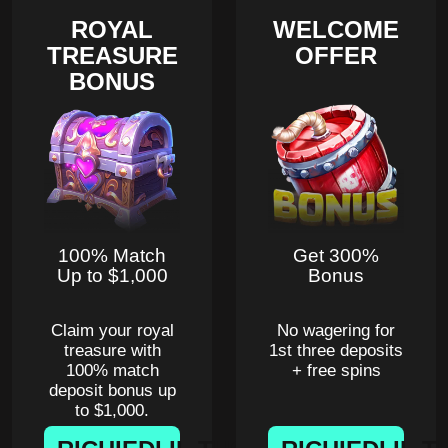
ROYAL
WELCOME
TREASURE
OFFER
BONUS
100% Match
Get 300%
Up to $1,000
Bonus
Claim your royal
No wagering for
treasure with
1st three deposits
100% match
+ free spins
deposit bonus up
to $1,000.