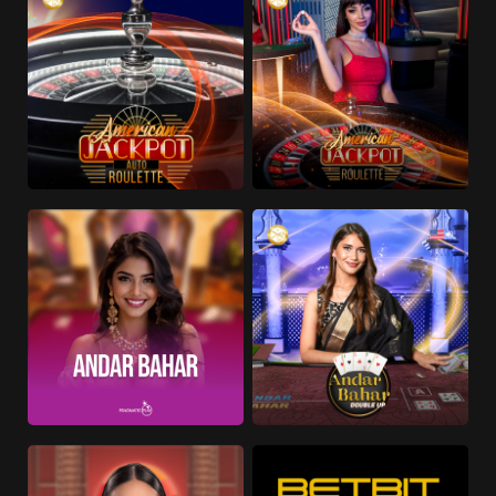
RIPRODUCI ORA!
RIPRODUCI ORA!
RIPRODUCI ORA!
RIPRODUCI ORA!