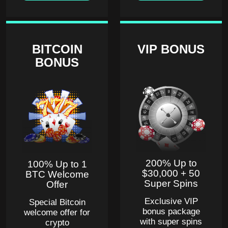
BITCOIN
VIP BONUS
BONUS
200% Up to
100% Up to 1
$30,000 + 50
BTC Welcome
Super Spins
Offer
Exclusive VIP
Special Bitcoin
bonus package
welcome offer for
with super spins
crypto