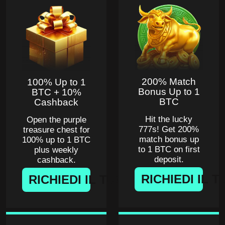
200% Match
100% Up to 1
Bonus Up to 1
BTC + 10%
BTC
Cashback
Hit the lucky
Open the purple
777s! Get 200%
treasure chest for
match bonus up
100% up to 1 BTC
to 1 BTC on first
plus weekly
deposit.
cashback.
RICHIEDI IL 
RICHIEDI IL TUO BONUS