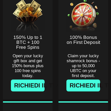
150% Up to 1
100% Bonus
BTC + 100
on First Deposit
Free Spins
Open your lucky
Claim your lucky
gift box and get
shamrock bonus -
150% bonus plus
up to 50,000
100 free spins
UBTC on your
today.
first deposit.
RICHIEDI IL TUO BONUS
RICHIEDI IL 