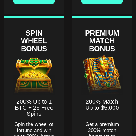
SPIN
PREMIUM
WHEEL
MATCH
BONUS
BONUS
200% Up to 1
200% Match
BTC + 25 Free
Up to $5,000
Spins
Spin the wheel of
Get a premium
fortune and win
200% match