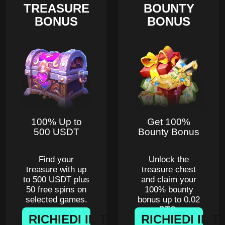
TREASURE
BOUNTY
BONUS
BONUS
100% Up to
Get 100%
500 USDT
Bounty Bonus
Find your
Unlock the
treasure with up
treasure chest
to 500 USDT plus
and claim your
50 free spins on
100% bounty
selected games.
bonus up to 0.02
BTC.
RICHIEDI IL TUO BONUS
RICHIEDI IL 