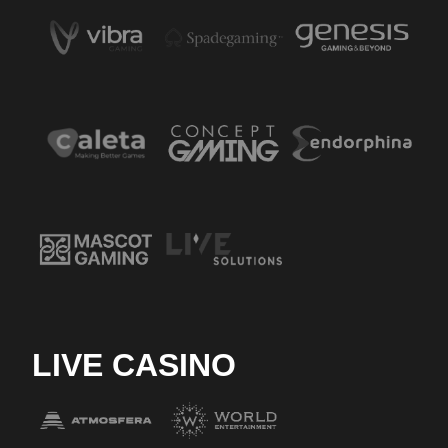
LIVE CASINO