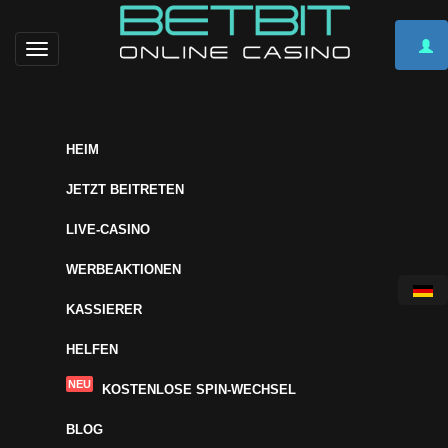
Toggle
navigation
HEIM
JETZT BEITRETEN
LIVE-CASINO
WERBEAKTIONEN
KASSIERER
HELFEN
NEU
KOSTENLOSE SPIN-WECHSEL
BLOG