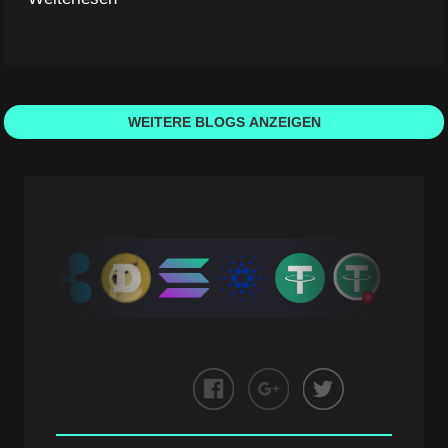
WEITERE BLOGS ANZEIGEN