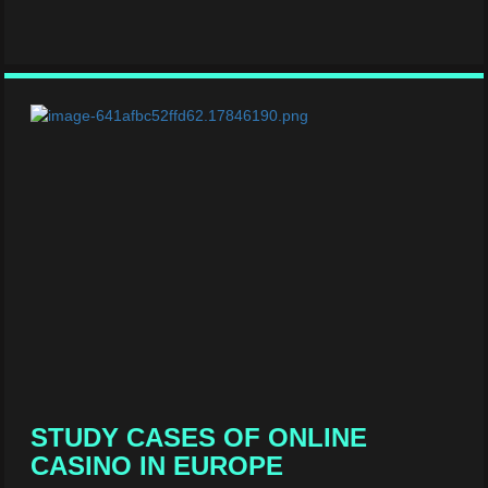
WEITERLESEN!
STUDY CASES OF ONLINE
CASINO IN EUROPE