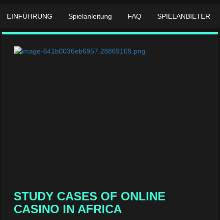
EINFÜHRUNG
Spielanleitung
FAQ
SPIELANBIETER
WEITERLESEN!
STUDY CASES OF ONLINE
CASINO IN AFRICA