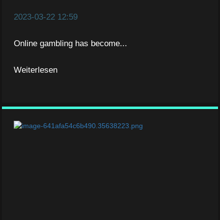
2023-03-22 12:59
Online gambling has become
...
Weiterlesen