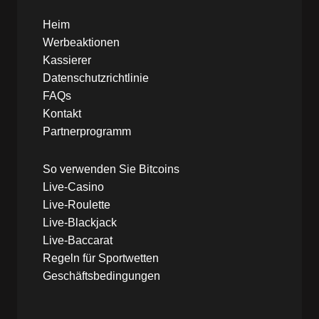
Heim
Werbeaktionen
Kassierer
Datenschutzrichtlinie
FAQs
Kontakt
Partnerprogramm
So verwenden Sie Bitcoins
Live-Casino
Live-Roulette
Live-Blackjack
Live-Baccarat
Regeln für Sportwetten
Geschäftsbedingungen