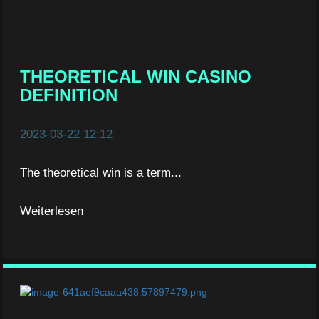
WEITERLESEN!
THEORETICAL WIN CASINO
DEFINITION
2023-03-22 12:12
The theoretical win is a term
...
Weiterlesen